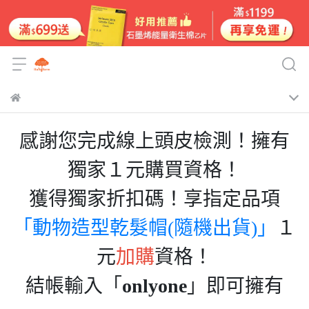
感謝您完成線上頭皮檢測！擁有
獨家１元購買資格！
獲得獨家折扣碼！享指定品項
「動物造型乾髮帽(隨機出貨)」
１
元
加購
資格！
結帳輸入「
onlyone
」即可擁有