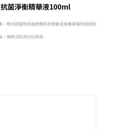
抗菌淨衡精華液100ml
平衡，對抗因寵物或是骯髒的枕頭套或是機車帽所造成的
留，精華活性成分比例高