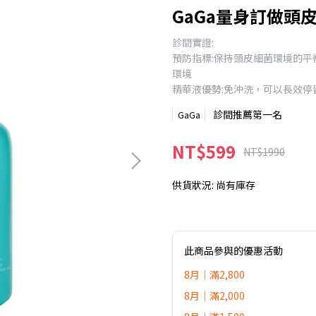
GaGa量身訂做頭皮
診間實證:
預防指標:保持頭皮細菌環境的
環境
精華液優勢:免沖洗，可以長效停
診間推薦第一名
GaGa
NT$599
NT$1990
供貨狀況:
尚有庫存
此商品參與的優惠活動
8月｜滿2,800
8月｜滿2,000