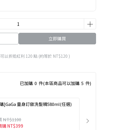
立即購買
 」可以折抵紅利
120
點 (約等於
NT$120
)
已加購
0
件
(本區商品可以加購
5
件)
購]GaGa 量身訂做洗髮精580ml(任選)
價
NT$1100
價購
NT$399