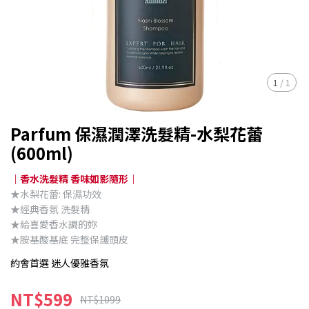
1
/
1
Parfum 保濕潤澤洗髮精-水梨花蕾
(600ml)
｜香水洗髮精 香味如影隨形｜
★水梨花蕾: 保濕功效
★經典香氛 洗髮精
★給喜愛香水調的妳
★胺基酸基底 完整保護頭皮
約會首選 迷人優雅香氛
NT$599
NT$1099