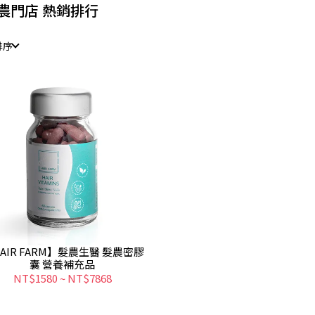
農門店 熱銷排行
排序
AIR FARM】髮農生醫 髮農密膠
囊 營養補充品
NT$1580
~
NT$7868